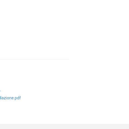
f
llazione.pdf