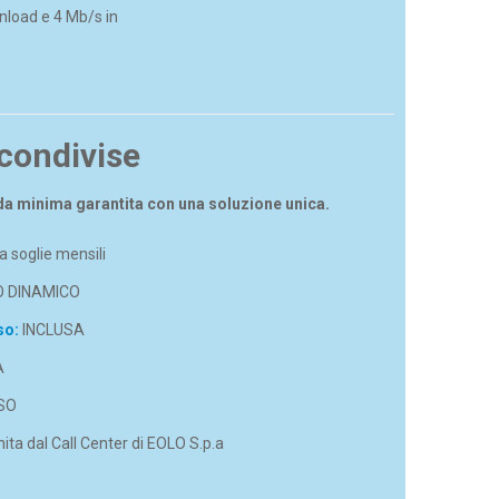
nload e 4 Mb/s in
 condivise
da minima garantita con una soluzione unica.
 soglie mensili
O DINAMICO
so:
INCLUSA
A
SO
ita dal Call Center di EOLO S.p.a