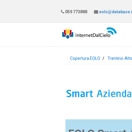
059 773888
eolo@database.i
Copertura EOLO
Trentino-Alt