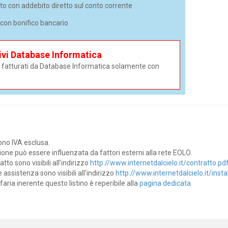
to con addebito diretto sul conto corrente
con bonifico bancario
ivi Database Informatica
i e fatturati da Database Informatica solamente con
dono IVA esclusa.
zione può essere influenzata da fattori esterni alla rete EOLO.
tto sono visibili all’indirizzo
http://www.internetdalcielo.it/contratto.pd
e assistenza sono visibili all’indirizzo
http://www.internetdalcielo.it/insta
faria inerente questo listino è reperibile alla
pagina dedicata