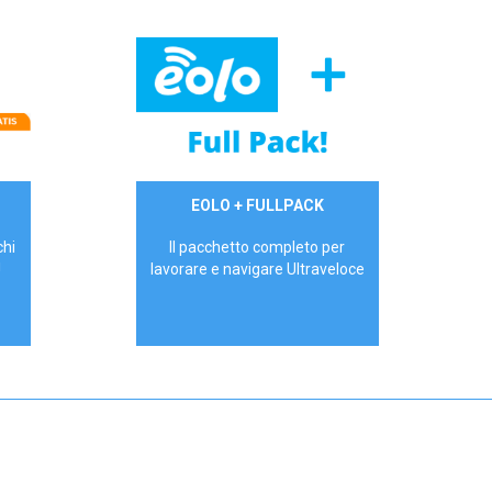
34,90 €/mese
EOLO + FULLPACK
P.IVA - IVA Inc.
chi
Il pacchetto completo per
!
lavorare e navigare Ultraveloce