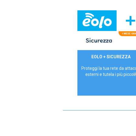
29,90€/mese
EOLO + SICUREZZA
P.IVA - IVA Inc.
Proteggi la tua rete da attac
esterni e tutela i più piccoli