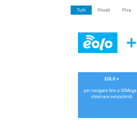
Tutti
Privati
P.Iva
€ 24,90/mese
EOLO +
PRIVATI - IVA Inc.
per navigare fino a 30Mega
chiamare senza limiti