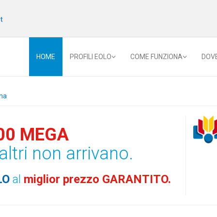
t
HOME
PROFILI EOLO
COME FUNZIONA
DOV
ma
00 MEGA
altri non arrivano.
LO
al
miglior prezzo GARANTITO.