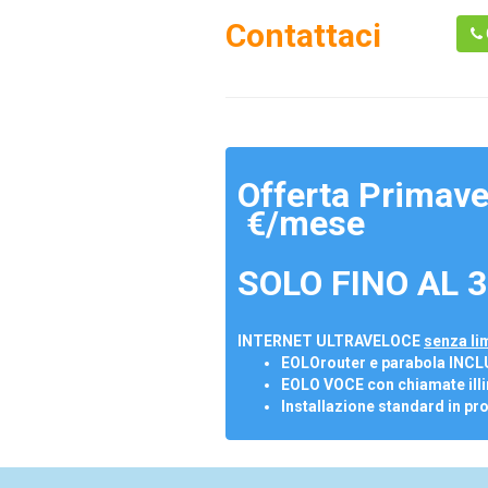
Contattaci
Offerta Primave
€/mese
SOLO FINO AL 3
INTERNET ULTRAVELOCE
senza lim
EOLOrouter e parabola INCL
EOLO VOCE con chiamate illi
Installazione standard in pr