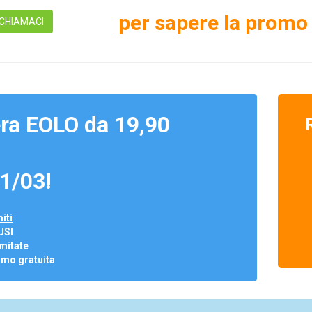
per sapere la promo 
CHIAMACI
ra EOLO da 19,90
1/03!
iti
USI
mitate
omo gratuita