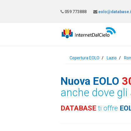
059 773888
eolo@database.i
Copertura EOLO
Lazio
Ro
Nuova EOLO
3
anche dove gli 
DATABASE
ti offre
EO