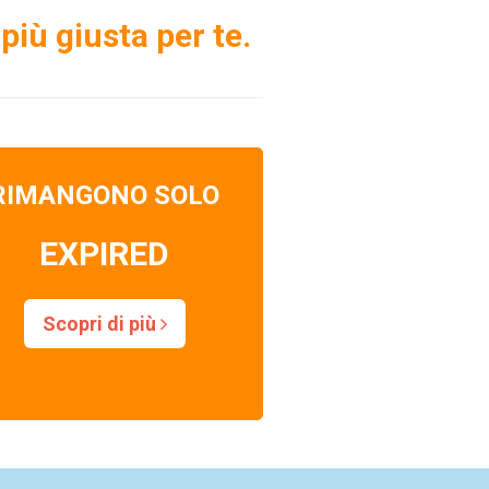
più giusta per te.
RIMANGONO SOLO
EXPIRED
Scopri di più