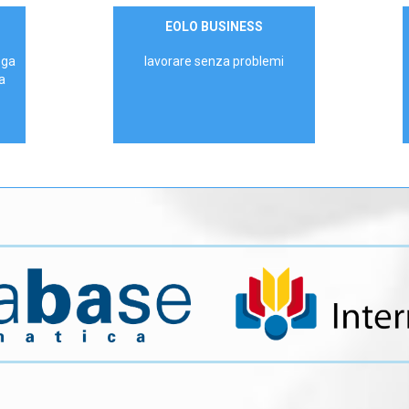
Contattaci
EOLO BUSINESS
AZIENDE
ega
lavorare senza problemi
a