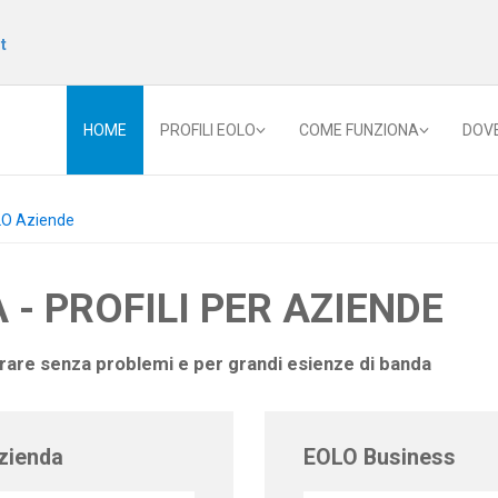
t
HOME
PROFILI EOLO
COME FUNZIONA
DOV
O Aziende
 - PROFILI PER AZIENDE
orare senza problemi e per grandi esienze di banda
zienda
EOLO Business