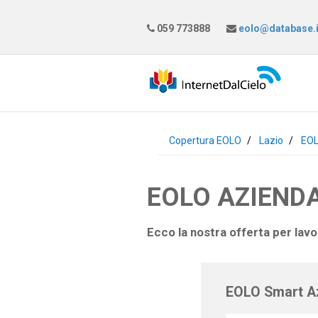
059 773888
eolo@database.i
Copertura EOLO
Lazio
EOL
EOLO AZIENDA
Ecco la nostra offerta per lav
EOLO Smart A