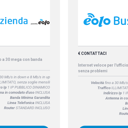
€ CONTATTACI
no a 30 mega con banda
Internet veloce per l'uffici
senza problemi
 30 Mb/s in down e 8 Mb/s in up
LIMITATO, senza soglie mensili
Velocità
fino a 30 Mb/s
zo Ip
1 IP PUBBLICO DINAMICO
Traffico
ILLIMITATO
na in comodato d'uso
INCLUSA
Indirizzo Ip
1 I
Banda Minima Garandita
Antenna in c
Linea Telefonica
INCLUSA
B
Router
STANDARD INCLUSO
Lin
Rout