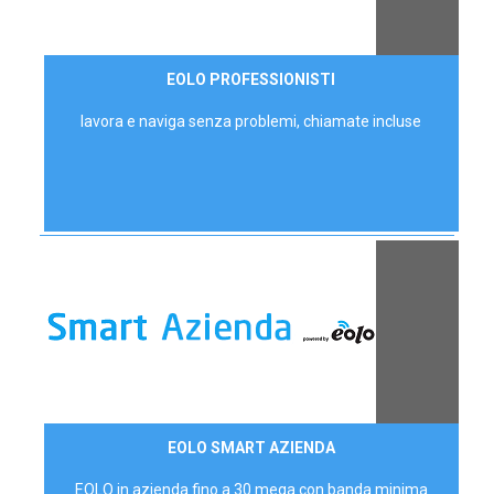
35,00 €/mese
EOLO PROFESSIONISTI
P.IVA - IVA Escl.
lavora e naviga senza problemi, chiamate incluse
Contattaci
EOLO SMART AZIENDA
AZIENDE
EOLO in azienda fino a 30 mega con banda minima