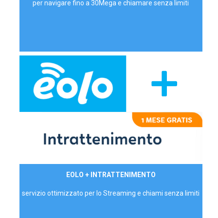
per navigare fino a 30Mega e chiamare senza limiti
29,90€/mese
EOLO + INTRATTENIMENTO
PRIVATI - IVA Inc.
servizio ottimizzato per lo Streaming e chiami senza limiti