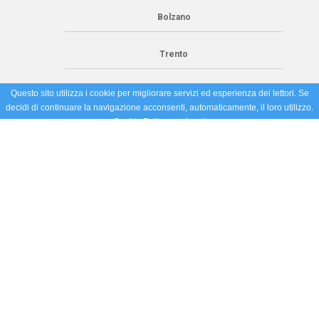
Bolzano
Trento
Questo sito utilizza i cookie per migliorare servizi ed esperienza dei lettori. Se
decidi di continuare la navigazione acconsenti, automaticamente, il loro utilizzo.
Cookie Policy
Accetto