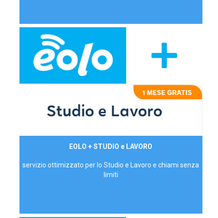
29,90€/mese
EOLO + STUDIO e LAVORO
P.IVA - IVA Inc.
servizio ottimizzato per lo Studio e Lavoro e chiami senza
limiti