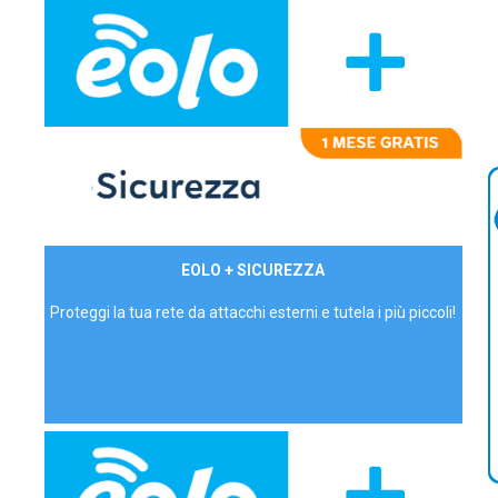
29,90€/mese
EOLO + SICUREZZA
P.IVA - IVA Inc.
Proteggi la tua rete da attacchi esterni e tutela i più piccoli!