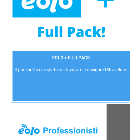
34,90 €/mese
EOLO + FULLPACK
P.IVA - IVA Inc.
Il pacchetto completo per lavorare e navigare Ultraveloce