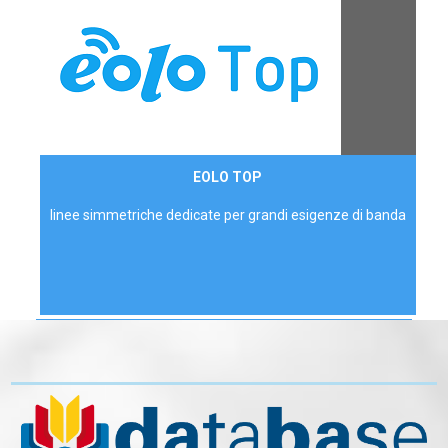
Contattaci
EOLO TOP
AZIENDE
linee simmetriche dedicate per grandi esigenze di banda